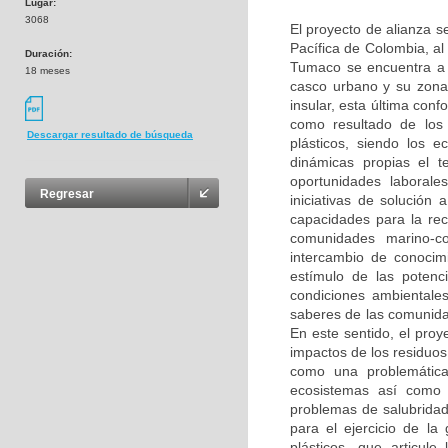
Lugar:
3068
El proyecto de alianza s
Pacífica de Colombia, al
Duración:
Tumaco se encuentra a 
18 meses
casco urbano y su zona
insular, esta última con
como resultado de los
Descargar resultado de búsqueda
plásticos, siendo los
dinámicas propias el t
oportunidades laborales
Regresar
iniciativas de solución
capacidades para la rec
comunidades marino-co
intercambio de conocim
estímulo de las potenc
condiciones ambientales
saberes de las comunida
En este sentido, el proy
impactos de los residuo
como una problemática 
ecosistemas así como
problemas de salubridad p
para el ejercicio de l
plásticos, que articul