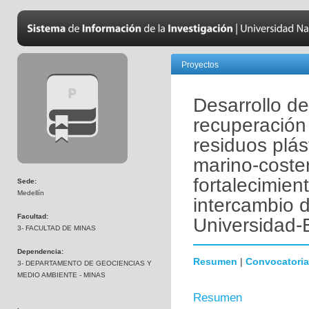
Proyectos
Desarrollo d
recuperación
residuos plá
marino-coster
fortalecimien
Sede:
Medellín
intercambio d
Facultad:
Universidad
3- FACULTAD DE MINAS
Dependencia:
Resumen
|
Convocatoria
3- DEPARTAMENTO DE GEOCIENCIAS Y
MEDIO AMBIENTE - MINAS
Resumen