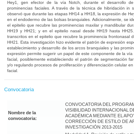
Hey1, gen efector de la vía Notch, durante el desarrollo de
prominencias faciales. A través de la técnica de hibridación in 
observó que durante las etapas HH14 a HH18, la expresión de He
en el endodermo de las bolsas branquiales. Adicionalmente, se ide
el epitelio que recubre las prominencias maxilar y mandibular dur
HH19 y HH21; y en el epitelio nasal desde HH19 hasta HH25. 
transcritos en el epitelio que recubre la prominencia frontonasal d
HH21. Esta investigación hizo evidente el patrón de expresión esp
establecimiento y desarrollo de los arcos branquiales y las promin
expresión permite sugerir un papel de este componente de la vía
facial, posiblemente estableciendo el patrón de segmentación f
y/o regulando procesos de proliferación y diferenciación celular en 
facial.
Convocatoria
CONVOCATORIA DEL PROGRAM
VISIBILIDAD INTERNACIONAL 
Nombre de la
ACADÉMICA MEDIANTE EL APO
convocatoria:
CORRECCIÓN DE ESTILO DE A
INVESTIGACIÓN 2013-2015