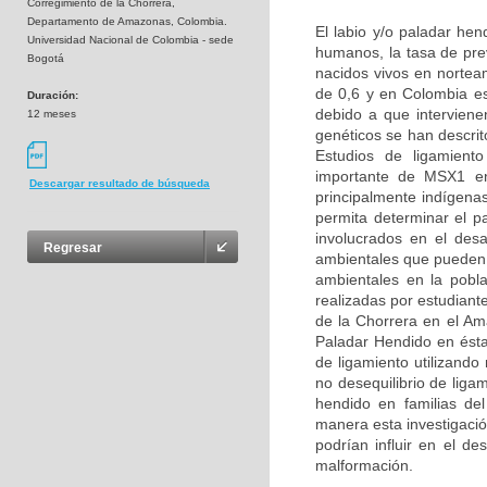
Corregimiento de la Chorrera,
Departamento de Amazonas, Colombia.
El labio y/o paladar he
Universidad Nacional de Colombia - sede
humanos, la tasa de pre
Bogotá
nacidos vivos en nortea
de 0,6 y en Colombia e
Duración:
debido a que interviene
12 meses
genéticos se han descri
Estudios de ligamient
importante de MSX1 en 
Descargar resultado de búsqueda
principalmente indígena
permita determinar el p
involucrados en el des
Regresar
ambientales que pueden a
ambientales en la pobl
realizadas por estudiant
de la Chorrera en el Am
Paladar Hendido en ésta
de ligamiento utilizand
no desequilibrio de lig
hendido en familias de
manera esta investigació
podrían influir en el de
malformación.