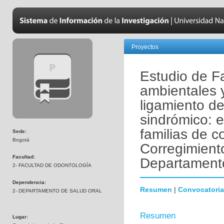
Proyectos
Estudio de Fa
ambientales 
ligamiento de
sindrómico: 
familias de 
Sede:
Bogotá
Corregimiento
Facultad:
Departament
2- FACULTAD DE ODONTOLOGÍA
Dependencia:
Resumen
|
Convocatoria
2- DEPARTAMENTO DE SALUD ORAL
Resumen
Lugar: