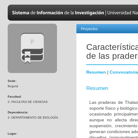
Proyectos
Característica
de las prade
Resumen
|
Convocatoria
Sede:
Bogotá
Resumen
Facultad:
Las praderas de Thalas
2- FACULTAD DE CIENCIAS
soporte físico y biológic
Dependencia:
ocasionado principalme
2- DEPARTAMENTO DE BIOLOGÍA
aunque no afecta dire
suspensión, crecimiento
generan condiciones adve
Lugar:
disueltos (principalme