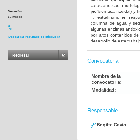
---
características morfoló
pie/biomasa rizoidal) y 
Duración:
T. testudinum, en respu
12 meses
columna de agua y sedim
algunas enzimas antioxi
por altos contenidos de
Descargar resultado de búsqueda
desarrollo de este traba
Regresar
Convocatoria
Nombre de la
convocatoria:
Modalidad:
Responsable
Brigitte Gavio .