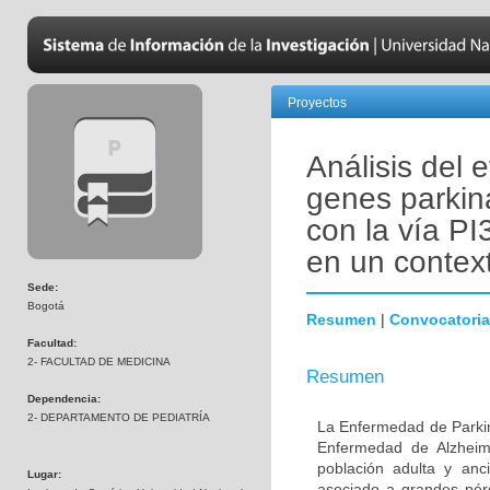
Proyectos
Análisis del 
genes parkin
con la vía PI
en un contex
Sede:
Bogotá
Resumen
|
Convocatoria
Facultad:
2- FACULTAD DE MEDICINA
Resumen
Dependencia:
2- DEPARTAMENTO DE PEDIATRÍA
La Enfermedad de Parki
Enfermedad de Alzheime
población adulta y anc
Lugar:
asociado a grandes pér