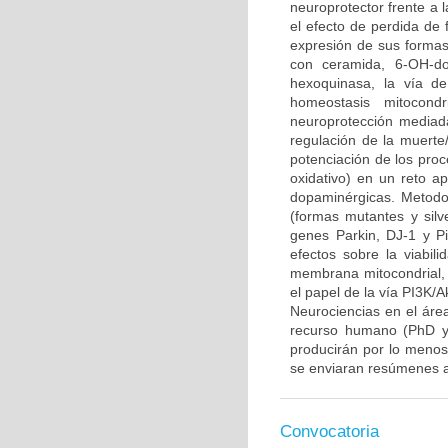
neuroprotector frente a
el efecto de perdida de 
expresión de sus formas 
con ceramida, 6-OH-do
hexoquinasa, la vía d
homeostasis mitocond
neuroprotección mediada
regulación de la muerte/
potenciación de los proce
oxidativo) en un reto 
dopaminérgicas. Metodo
(formas mutantes y sil
genes Parkin, DJ-1 y P
efectos sobre la viabili
membrana mitocondrial, l
el papel de la vía PI3K/A
Neurociencias en el áre
recurso humano (PhD y/
producirán por lo menos 
se enviaran resúmenes a
Convocatoria