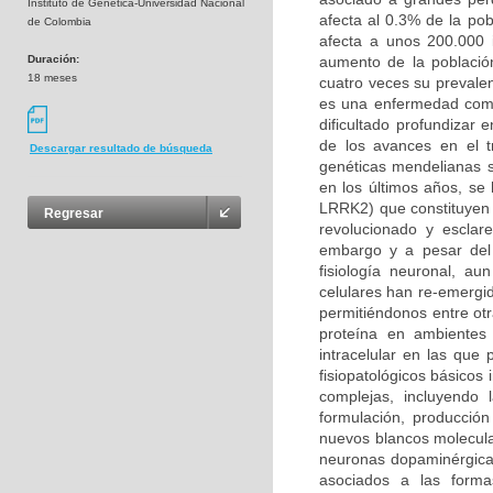
Instituto de Genética-Universidad Nacional
afecta al 0.3% de la po
de Colombia
afecta a unos 200.000 
Duración:
aumento de la població
18 meses
cuatro veces su prevalen
es una enfermedad compl
dificultado profundizar
de los avances en el t
Descargar resultado de búsqueda
genéticas mendelianas s
en los últimos años, se
LRRK2) que constituyen 
Regresar
revolucionado y esclar
embargo y a pesar del 
fisiología neuronal, a
celulares han re-emergi
permitiéndonos entre otr
proteína en ambientes 
intracelular en las qu
fisiopatológicos básicos
complejas, incluyendo
formulación, producción
nuevos blancos molecula
neuronas dopaminérgicas
asociados a las forma