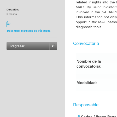
---
related insights into t
MAC. By using bioinfor
Duración:
involved in the p-HBA/P
6 meses
This information not onl
opportunistic MAC pathog
diagnostic tools.
Descargar resultado de búsqueda
Convocatoria
Regresar
Nombre de la
convocatoria:
Modalidad:
Responsable
Carlos Alberto Parr