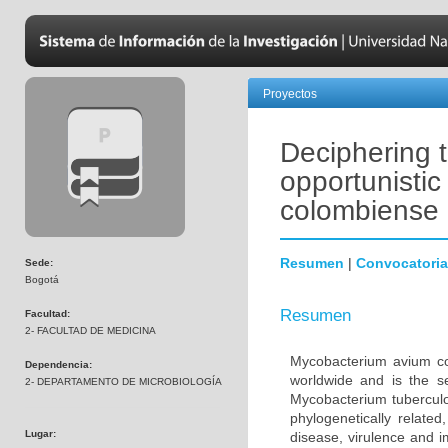
Proyectos
Deciphering t
opportunisti
colombiense
Resumen
|
Convocatoria
Sede:
Bogotá
Resumen
Facultad:
2- FACULTAD DE MEDICINA
Mycobacterium avium co
Dependencia:
worldwide and is the s
2- DEPARTAMENTO DE MICROBIOLOGÍA
Mycobacterium tuberculo
phylogenetically relate
Lugar:
disease, virulence and 