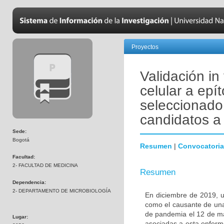
Proyectos
Validación in
celular a ep
seleccionado 
candidatos a 
Sede:
Bogotá
Resumen
|
Convocatoria
Facultad:
2- FACULTAD DE MEDICINA
Resumen
Dependencia:
2- DEPARTAMENTO DE MICROBIOLOGÍA
En diciembre de 2019, u
como el causante de una
de pandemia el 12 de ma
Lugar:
asociadas a esta enferm