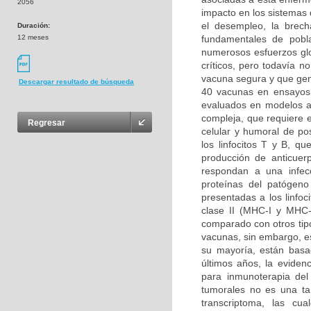
2056
impacto en los sistemas 
el desempleo, la brech
Duración:
12 meses
fundamentales de pobl
numerosos esfuerzos glo
críticos, pero todavía n
vacuna segura y que gen
Descargar resultado de búsqueda
40 vacunas en ensayos 
evaluados en modelos a
compleja, que requiere e
Regresar
celular y humoral de pos
los linfocitos T y B, 
producción de anticuer
respondan a una infec
proteínas del patógeno
presentadas a los linfoc
clase II (MHC-I y MHC-I
comparado con otros tipo
vacunas, sin embargo, e
su mayoría, están basad
últimos años, la eviden
para inmunoterapia del
tumorales no es una ta
transcriptoma, las cua