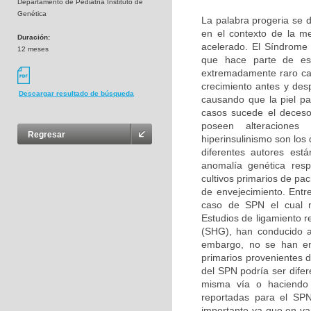
Departamento de Pediatría Instituto de
Genética
La palabra progeria se d
en el contexto de la m
Duración:
acelerado. El Síndrome
12 meses
que hace parte de es
extremadamente raro car
crecimiento antes y des
Descargar resultado de búsqueda
causando que la piel pa
casos sucede el deceso
poseen alteraciones b
Regresar
hiperinsulinismo son lo
diferentes autores es
anomalía genética resp
cultivos primarios de pa
de envejecimiento. Entr
caso de SPN el cual n
Estudios de ligamiento r
(SHG), han conducido a
embargo, no se han enc
primarios provenientes 
del SPN podría ser difer
misma vía o haciendo p
reportadas para el SPN
importante ya que en v