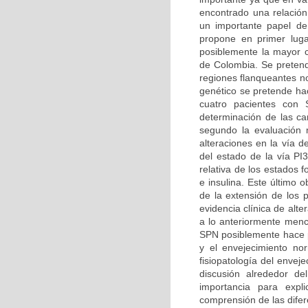
encontrado una relación
un importante papel de
propone en primer luga
posiblemente la mayor ca
de Colombia. Se pretend
regiones flanqueantes n
genético se pretende hac
cuatro pacientes con 
determinación de las car
segundo la evaluación m
alteraciones en la vía d
del estado de la vía PI
relativa de los estados 
e insulina. Este último 
de la extensión de los 
evidencia clínica de alt
a lo anteriormente menc
SPN posiblemente hace pa
y el envejecimiento no
fisiopatología del enve
discusión alrededor d
importancia para expl
comprensión de las difer