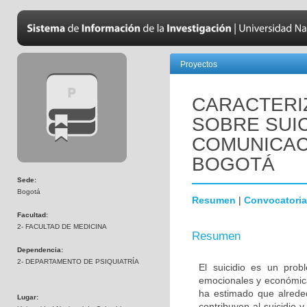
Proyectos
CARACTERIZ
SOBRE SUIC
COMUNICAC
BOGOTÁ
Sede:
Bogotá
Resumen
|
Convocatoria
Facultad:
2- FACULTAD DE MEDICINA
Resumen
Dependencia:
2- DEPARTAMENTO DE PSIQUIATRÍA
El suicidio es un prob
emocionales y económica
ha estimado que alrede
Lugar:
contribuyen al suicidio