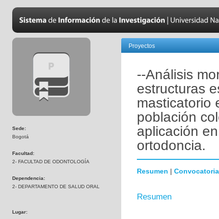
Proyectos
--Análisis m
estructuras e
masticatorio
población c
aplicación en
Sede:
Bogotá
ortodoncia.
Facultad:
2- FACULTAD DE ODONTOLOGÍA
Resumen
|
Convocatoria
Dependencia:
2- DEPARTAMENTO DE SALUD ORAL
Resumen
Lugar: