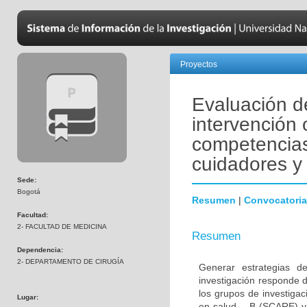
Proyectos
Evaluación de
intervención 
competencias
cuidadores y 
Sede:
Bogotá
Resumen
|
Convocatoria
Facultad:
2- FACULTAD DE MEDICINA
Resumen
Dependencia:
2- DEPARTAMENTO DE CIRUGÍA
Generar estrategias de
investigación responde 
los grupos de investiga
Lugar:
en salud _ B (SCARE) y 