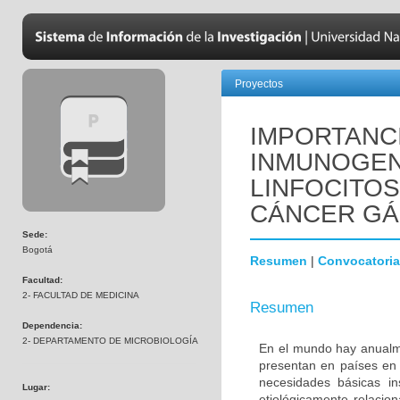
Proyectos
IMPORTANC
INMUNOGENI
LINFOCITOS
CÁNCER GÁ
Sede:
Bogotá
Resumen
|
Convocatoria
Facultad:
2- FACULTAD DE MEDICINA
Resumen
Dependencia:
2- DEPARTAMENTO DE MICROBIOLOGÍA
En el mundo hay anualm
presentan en países en v
necesidades básicas in
Lugar:
etiológicamente relacion