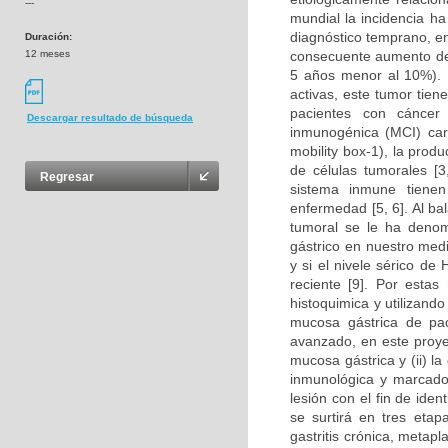
---
mundial la incidencia h
diagnóstico temprano, e
Duración:
12 meses
consecuente aumento de 
5 años menor al 10%). 
activas, este tumor tien
pacientes con cáncer
Descargar resultado de búsqueda
inmunogénica (MCI) car
mobility box-1), la prod
de células tumorales [3,
Regresar
sistema inmune tienen
enfermedad [5, 6]. Al ba
tumoral se le ha denomi
gástrico en nuestro med
y si el nivele sérico d
reciente [9]. Por estas
histoquimica y utilizand
mucosa gástrica de paci
avanzado, en este proyect
mucosa gástrica y (ii) l
inmunológica y marcador
lesión con el fin de iden
se surtirá en tres eta
gastritis crónica, metapla