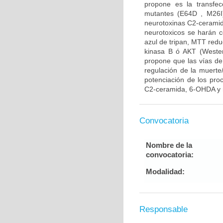
propone es la transfe
mutantes (E64D , M26I)
neurotoxinas C2-ceramid
neurotoxicos se harán co
azul de tripan, MTT reduc
kinasa B ó AKT (Western
propone que las vías de
regulación de la muerte/
potenciación de los pro
C2-ceramida, 6-OHDA y r
Convocatoria
Nombre de la
convocatoria:
Modalidad:
Responsable