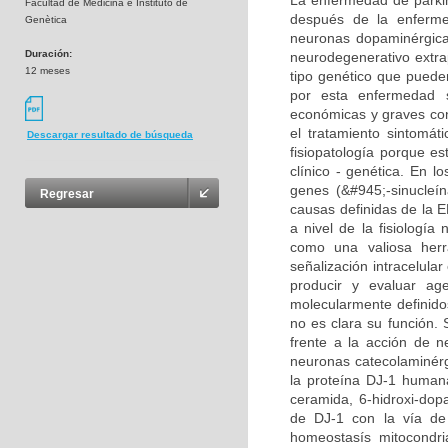
La enfermedad de parki
Facultad de Medicina e Instituto de
después de la enferme
Genètica
neuronas dopaminérgica
Duración:
neurodegenerativo extra
12 meses
tipo genético que puede
por esta enfermedad 
económicas y graves cons
el tratamiento sintomát
Descargar resultado de búsqueda
fisiopatología porque 
clínico - genética. En l
genes (&#945;-sinucleí
Regresar
causas definidas de la E
a nivel de la fisiologí
como una valiosa herr
señalización intracelula
producir y evaluar ag
molecularmente definido
no es clara su función.
frente a la acción de 
neuronas catecolaminérgi
la proteína DJ-1 humana
ceramida, 6-hidroxi-dop
de DJ-1 con la vía de
homeostasís mitocondri