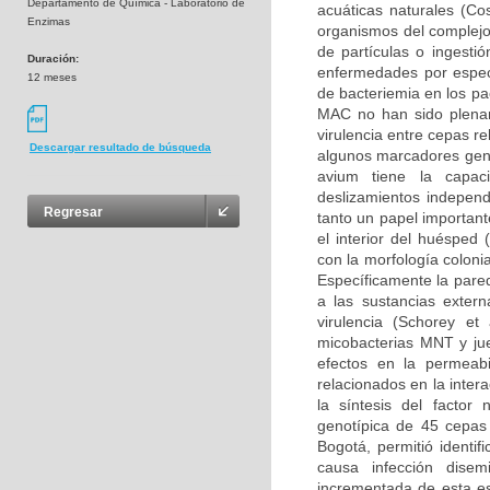
Departamento de Química - Laboratorio de
acuáticas naturales (Co
Enzimas
organismos del complejo
de partículas o ingest
Duración:
enfermedades por especi
12 meses
de bacteriemia en los pa
MAC no han sido plenam
virulencia entre cepas re
Descargar resultado de búsqueda
algunos marcadores gené
avium tiene la capac
deslizamientos independ
Regresar
tanto un papel importante
el interior del huésped
con la morfología colonia
Específicamente la pared
a las sustancias extern
virulencia (Schorey e
micobacterias MNT y jue
efectos en la permeab
relacionados en la inter
la síntesis del factor 
genotípica de 45 cepas 
Bogotá, permitió ident
causa infección dise
incrementada de esta e