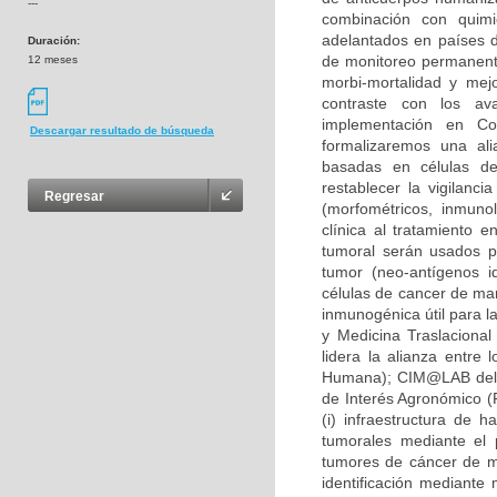
---
combinación con quimio
adelantados en países d
Duración:
de monitoreo permanente
12 meses
morbi-mortalidad y mej
contraste con los av
implementación en Co
Descargar resultado de búsqueda
formalizaremos una ali
basadas en células den
restablecer la vigilanci
Regresar
(morfométricos, inmunol
clínica al tratamiento
tumoral serán usados pa
tumor (neo-antígenos i
células de cancer de mam
inmunogénica útil para l
y Medicina Traslacional
lidera la alianza entre 
Humana); CIM@LAB del i
de Interés Agronómico (F
(i) infraestructura de 
tumorales mediante el 
tumores de cáncer de ma
identificación mediante 