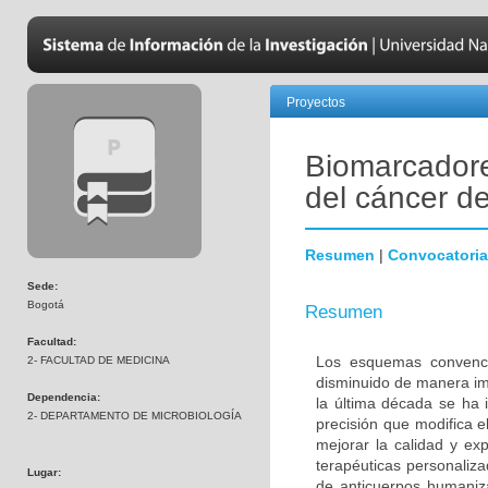
Proyectos
Biomarcadore
del cáncer 
Resumen
|
Convocatoria
Sede:
Bogotá
Resumen
Facultad:
Los esquemas convenci
2- FACULTAD DE MEDICINA
disminuido de manera im
Dependencia:
la última década se ha 
2- DEPARTAMENTO DE MICROBIOLOGÍA
precisión que modifica e
mejorar la calidad y ex
terapéuticas personalizad
Lugar:
de anticuerpos humaniza