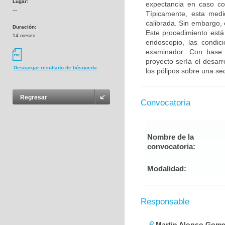
Lugar:
expectancia en caso co
---
Típicamente, esta med
calibrada. Sin embargo, 
Duración:
Este procedimiento está 
14 meses
endoscopio, las condici
examinador. Con base e
proyecto sería el desar
Descargar resultado de búsqueda
los pólipos sobre una se
Regresar
Convocatoria
Nombre de la
convocatoria:
Modalidad:
Responsable
Martin Alonso Gome