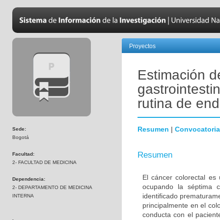
Proyectos
Estimación d
gastrointesti
rutina de en
Resumen
|
Convocatoria
Sede:
Bogotá
Resumen
Facultad:
2- FACULTAD DE MEDICINA
El cáncer colorectal e
Dependencia:
ocupando la séptima c
2- DEPARTAMENTO DE MEDICINA
identificado prematurame
INTERNA
principalmente en el col
conducta con el pacien