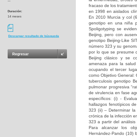
---
fracaso de los tratamien
en 1998 en aislados clí
Duración:
14 meses
En 2010 Murcia y col (
genotipo en una niña p
Spoligotyping se evide
Beijing, pero con ausen
Descargar resultado de búsqueda
genotipo Beijing-Like SI
número 323 y su genoma
por lo que se presume q
Regresar
Beijing clásico y se 
amenaza para la salud 
ocupando el tercer lug
como Objetivo General: C
tuberculosis genotipo Be
pulmonar progresiva “ra
de virulencia en fase a
específicos: (i) - Eval
hallazgos fenotípicos de
323 (ii) – Determinar l
crónica de la infección 
323 a partir del anális
Para alcanzar los obj
Hernández-Pando (10) br