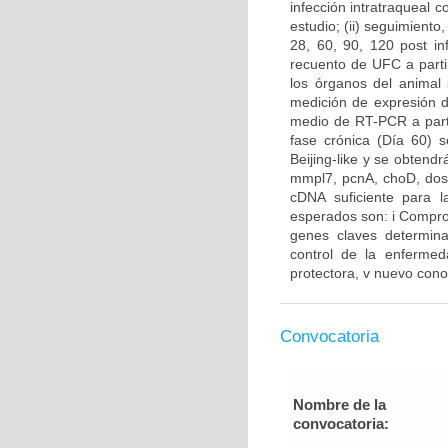
infección intratraqueal c
estudio; (ii) seguimiento
28, 60, 90, 120 post in
recuento de UFC a parti
los órganos del animal 
medición de expresión 
medio de RT-PCR a parti
fase crónica (Día 60) 
Beijing-like y se obtend
mmpl7, pcnA, choD, dosR
cDNA suficiente para l
esperados son: i Comproba
genes claves determinan
control de la enfermed
protectora, v nuevo cono
Convocatoria
Nombre de la
convocatoria: