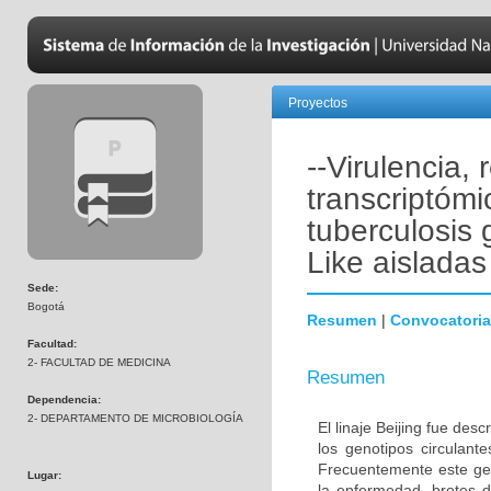
Proyectos
--Virulencia,
transcriptóm
tuberculosis 
Like aislada
Sede:
Bogotá
Resumen
|
Convocatoria
Facultad:
2- FACULTAD DE MEDICINA
Resumen
Dependencia:
2- DEPARTAMENTO DE MICROBIOLOGÍA
El linaje Beijing fue des
los genotipos circulant
Frecuentemente este gen
Lugar:
la enfermedad, brotes d