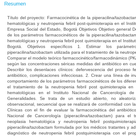
Resumen
Título del proyecto: Farmacocinética de la piperacilina/tazobact
hematológicas y neutropenia febril post-quimioterapia en el Inst
Empresa Social del Estado, Bogotá Objetivos Objetivo general D
de los parámetros farmacocinéticos de la piperacilina/tazobact
hematológicas y neutropenia febril post quimioterapia en el Instit
Bogotá. Objetivos específicos 1. Estimar los parámetr
piperacilina/tazobactam utilizada para el tratamiento de la neutrope
Comparar el modelo teórico farmacocinético/farmacodinámico (PK
según las concentraciones séricas medidas del antibiótico en cue
Describir los desenlaces clínicos: defervescencia del proceso 
antibiótico, complicaciones infecciosas. 2. Crear una línea de in
comportamiento de los parámetros farmacocinéticos de los diferent
el tratamiento de la neutropenia febril post quimioterapia en
hematológicas en el Instituto Nacional de Cancerología de
Generalidades. Se trata de un estudio abierto, no aleatoriza
observacional, secuencial que se realizará de conformidad con 
Clínicas con el fin de evaluar la farmacocinética del antibiótic
Nacional de Cancerología (piperacilina/tazobactam) para el 
neoplasia hematológica y neutropenia febril postquimiotera
piperacilina/tazobactam formulada por los médicos tratantes y ad
diagnóstico de neutropenia febril postquimioterapia con el pro