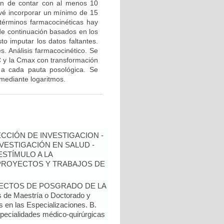
fin de contar con al menos 10
evé incorporar un mínimo de 15
n términos farmacocinéticas hay
 de continuación basados en los
to imputar los datos faltantes.
s. Análisis farmacocinético. Se
C y la Cmax con transformación
o a cada pauta posológica. Se
 mediante logaritmos.
ECCIÓN DE INVESTIGACION -
NVESTIGACIÓN EN SALUD -
ESTÍMULO A LA
 PROYECTOS Y TRABAJOS DE
YECTOS DE POSGRADO DE LA
de Maestría o Doctorado y
s en las Especializaciones. B.
specialidades médico-quirúrgicas