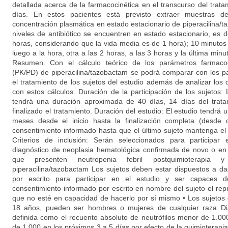
detallada acerca de la farmacocinética en el transcurso del tra
días. En estos pacientes está previsto extraer muestras d
concentración plasmática en estado estacionario de piperacilina/t
niveles de antibiótico se encuentren en estado estacionario, es 
horas, considerando que la vida media es de 1 hora); 10 minutos 
luego a la hora, otra a las 2 horas, a las 3 horas y la última minu
Resumen. Con el cálculo teórico de los parámetros farmacoc
(PK/PD) de piperacilina/tazobactam se podrá comparar con los 
el tratamiento de los sujetos del estudio además de analizar los 
con estos cálculos. Duración de la participación de los sujetos: 
tendrá una duración aproximada de 40 días, 14 días del trat
finalizado el tratamiento. Duración del estudio: El estudio tendr
meses desde el inicio hasta la finalización completa (desde 
consentimiento informado hasta que el último sujeto mantenga el 
Criterios de inclusión: Serán seleccionados para participar
diagnóstico de neoplasia hematológica confirmada de novo o en
que presenten neutropenia febril postquimioterapia 
piperacilina/tazobactam Los sujetos deben estar dispuestos a d
por escrito para participar en el estudio y ser capaces d
consentimiento informado por escrito en nombre del sujeto el rep
que no esté en capacidad de hacerlo por sí mismo • Los sujetos
18 años, pueden ser hombres o mujeres de cualquier raza Diag
definida como el recuento absoluto de neutrófilos menor de 1.0
de 1.000 en los próximos 3 a 5 días por efecto de la quimioterap