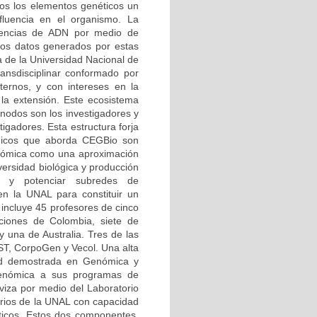
odos los elementos genéticos un
influencia en el organismo. La
uencias de ADN por medio de
 los datos generados por estas
a de la Universidad Nacional de
ansdisciplinar conformado por
ernos, y con intereses en la
 la extensión. Este ecosistema
 nodos son los investigadores y
igadores. Esta estructura forja
tégicos que aborda CEGBio son
enómica como una aproximación
versidad biológica y producción
cer y potenciar subredes de
n la UNAL para constituir un
incluye 45 profesores de cinco
ciones de Colombia, siete de
 una de Australia. Tres de las
EST, CorpoGen y Vecol. Una alta
dad demostrada en Genómica y
 Genómica a sus programas de
iviza por medio del Laboratorio
orios de la UNAL con capacidad
áticos. Estos dos componentes,