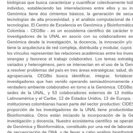
biológicas que busca caracterizar y cuantificar colectivamente t
individuo, estableciendo las interrelaciones entre ellos y su 
Genómica tiene dos cimientos básicos, la generación de sec
tecnologías de alta procesividad, y el análisis computacional de
tecnologías. El Centro de Excelencia en Genómica y Bioinformátic
Colombia - CEGBio - es un ecosistema científico de carácter tr
investigadores de la UNAL en asocio con su colaboradores ext
Genómica desde la investigación, la docencia, la innovación y/o
tiene la arquitectura de red compleja, distribuida y modular, cuyos
los vínculos representan las relaciones académicas entre los invest
sinergias y favorece el trabajo colaborativo. Los temas estra
variados y heterogéneos, pero se intersectan en el uso de la G
a resolver problemas del país en tres áreas estratégicas: salud, di
agropecuaria. CEGBio busca identificar, integrar, fortale
investigadores que han venido operando semiautónomamente e
verdadero ambiente colaborativo en torno a la Genómica. CEGBio 
sedes de la UNAL, y 53 colaboradores externos de 13 institu
Latinoamérica y el Caribe, 12 de Estados Unidos, 13 de Europa, y
instituciones colombianas hacen parte del sector productivo: CID
proporción de los investigadores de la UNAL tiene productivi
Bioinformática. Otros están iniciando la incorporación de la
investigación y docencia. Nuestro ecosistema científico se operat
de Genómica y Bioinformática, constituido por una red de laborat
de secuenciación de DNA, y de llevar a cabo análisis bioinform