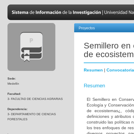
Proyectos
Semillero en
de ecosiste
Resumen
|
Convocatoria
Sede:
Medellín
Resumen
Facultad:
El Semillero en Conser
3- FACULTAD DE CIENCIAS AGRARIAS
Ecología y Conservación
Dependencia:
de ecosistemas¿, códi
3- DEPARTAMENTO DE CIENCIAS
definiciones y atributos
FORESTALES
construido las políticas 
los tres enfoques de res
diversos proyectos na