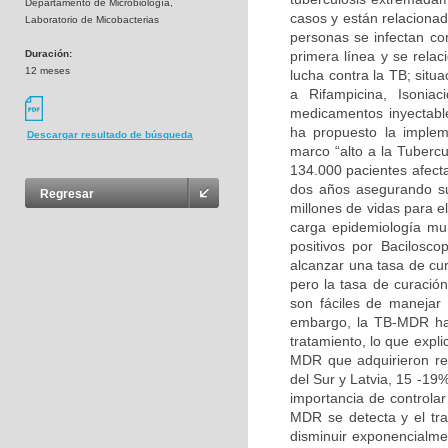
Departamento de Microbiología,
casos y están relaciona
Laboratorio de Micobacterias
personas se infectan co
Duración:
primera línea y se rela
12 meses
lucha contra la TB; situ
a Rifampicina, Isonia
medicamentos inyectabl
ha propuesto la implem
Descargar resultado de búsqueda
marco “alto a la Tubercu
134.000 pacientes afect
dos años asegurando su 
Regresar
millones de vidas para e
carga epidemiología mun
positivos por Bacilosc
alcanzar una tasa de cu
pero la tasa de curació
son fáciles de manejar 
embargo, la TB-MDR ha 
tratamiento, lo que expl
MDR que adquirieron re
del Sur y Latvia, 15 -19
importancia de controla
MDR se detecta y el tr
disminuir exponencialme