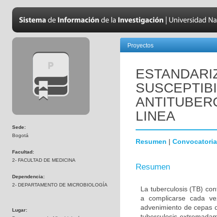
Proyectos
ESTANDARIZ
SUSCEPTIB
ANTITUBER
LINEA
Sede:
Bogotá
Resumen
|
Convocatoria
Facultad:
2- FACULTAD DE MEDICINA
Resumen
Dependencia:
2- DEPARTAMENTO DE MICROBIOLOGÍA
La tuberculosis (TB) co
a complicarse cada ve
advenimiento de cepas d
Lugar:
tuberculosis extremada