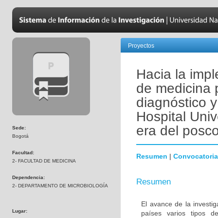
Proyectos
Hacia la imp
de medicina 
diagnóstico y
Hospital Univ
era del posco
Sede:
Bogotá
Facultad:
Resumen
|
Convocatoria
2- FACULTAD DE MEDICINA
Dependencia:
Resumen
2- DEPARTAMENTO DE MICROBIOLOGÍA
El avance de la investi
Lugar:
países varios tipos d