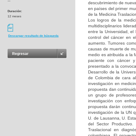
---
descubrimiento de nueva
en países del primer mu
Duración:
de la Medicina Traslacion
12 meses
Los logros de la medic
multidisciplinarios lide
entre la Universidad, e
Descargar resultado de búsqueda
control del cáncer en 
aumento. Tumores como e
causas de muerte de muj
Regresar
medio es atribuida a la 
paciente con cáncer y 
presentado a la convoc
Desarrollo de la Univer
de Colombia de cara al 
investigación en medic
propuesta dan continuid
un grupo de profesore
investigación con enfoq
propuesta darán continui
investigación de la UN 
U. de Lausanna, U. Esta
del Sector Productivo.
Traslacional en diagnó
colombiana. El proyecto