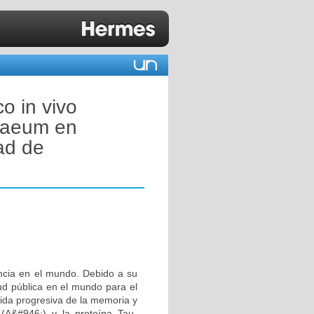
o in vivo
ibaeum en
ad de
ncia en el mundo. Debido a su
ud pública en el mundo para el
dida progresiva de la memoria y
 (A&#946;) y la proteína Tau-