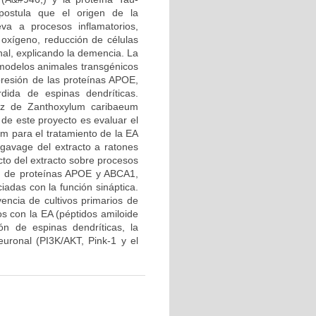
 postula que el origen de la
a a procesos inflamatorios,
 oxígeno, reducción de células
al, explicando la demencia. La
 modelos animales transgénicos
resión de las proteínas APOE,
dida de espinas dendríticas.
aíz de Zanthoxylum caribaeum
 de este proyecto es evaluar el
um para el tratamiento de la EA
 gavage del extracto a ratones
cto del extracto sobre procesos
ón de proteínas APOE y ABCA1,
adas con la función sináptica.
vencia de cultivos primarios de
s con la EA (péptidos amiloide
ón de espinas dendríticas, la
euronal (PI3K/AKT, Pink-1 y el