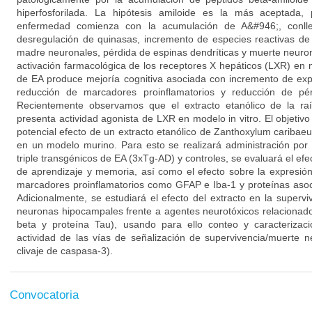
hiperfosforilada. La hipótesis amiloide es la más aceptada,
enfermedad comienza con la acumulación de A&#946;, conllev
desregulación de quinasas, incremento de especies reactivas de
madre neuronales, pérdida de espinas dendríticas y muerte neuron
activación farmacológica de los receptores X hepáticos (LXR) en
de EA produce mejoría cognitiva asociada con incremento de exp
reducción de marcadores proinflamatorios y reducción de pér
Recientemente observamos que el extracto etanólico de la r
presenta actividad agonista de LXR en modelo in vitro. El objetivo
potencial efecto de un extracto etanólico de Zanthoxylum caribae
en un modelo murino. Para esto se realizará administración por
triple transgénicos de EA (3xTg-AD) y controles, se evaluará el efe
de aprendizaje y memoria, así como el efecto sobre la expresi
marcadores proinflamatorios como GFAP e Iba-1 y proteínas asoci
Adicionalmente, se estudiará el efecto del extracto en la supervi
neuronas hipocampales frente a agentes neurotóxicos relacionado
beta y proteína Tau), usando para ello conteo y caracterizaci
actividad de las vías de señalización de supervivencia/muerte n
clivaje de caspasa-3).
Convocatoria