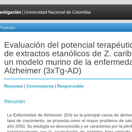
Proyectos
Evaluación del potencial terapéutic
de extractos etanólicos de Z. car
un modelo murino de la enfermed
Alzheimer (3xTg-AD)
Resumen
|
Convocatoria
|
Responsable
Resumen
La Enfermedad de Alzheimer (EA) es la principal causa de deme
tasa de crecimiento, se proyecta como el mayor problema de sal
año 2050. Su etiología es desconocida y se caracteriza por la pér
patológicamente por la acumulación de péptidos beta-amiloide