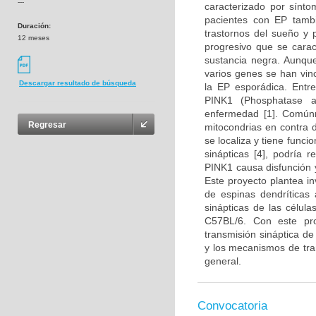
---
caracterizado por sínto
pacientes con EP tambi
Duración:
trastornos del sueño y 
12 meses
progresivo que se carac
sustancia negra. Aunqu
varios genes se han vin
Descargar resultado de búsqueda
la EP esporádica. Entr
PINK1 (Phosphatase a
enfermedad [1]. Comúnm
Regresar
mitocondrias en contra 
se localiza y tiene funci
sinápticas [4], podría r
PINK1 causa disfunción 
Este proyecto plantea in
de espinas dendríticas 
sinápticas de las célul
C57BL/6. Con este pr
transmisión sináptica d
y los mecanismos de tra
general.
Convocatoria