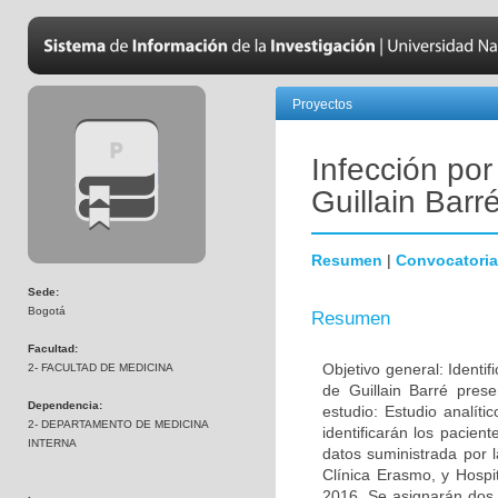
Proyectos
Infección por
Guillain Barr
Resumen
|
Convocatoria
Sede:
Bogotá
Resumen
Facultad:
Objetivo general: Identif
2- FACULTAD DE MEDICINA
de Guillain Barré pres
Dependencia:
estudio: Estudio analíti
2- DEPARTAMENTO DE MEDICINA
identificarán los pacien
INTERNA
datos suministrada por l
Clínica Erasmo, y Hospi
2016. Se asignarán dos 