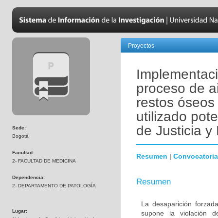
Proyectos
Implementaci
proceso de a
restos óseos
utilizado pot
de Justicia 
Sede:
Bogotá
Facultad:
Resumen
|
Convocatoria
2- FACULTAD DE MEDICINA
Dependencia:
Resumen
2- DEPARTAMENTO DE PATOLOGÍA
La desaparición forzada
Lugar:
supone la violación 