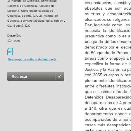
1) Instituto de Genética, Universidad
circunstancias, consti
Nacional de Colombia, Facultad de
absolutos que son aqu
Medicina, Universidad Naciona de
muertos y desaparecid
Colombia, Bogotá, D.C 2) Instituto de
alcanzados con algunos i
Genética-Servicios Médicos Yunis Turbay y
Paz, legislada como Ley
Cia, Bogotá, D.C
necesita la identific
presuntiva como lo es a 
Duración:
12 meses
búsqueda de los desapar
demostrado por el decre
de Búsqueda de Personas
tareas como el apoyo a 
Descargar resultado de búsqueda
especifica la forma de i
Justicia y la Paz en su 
con 2055 cuerpos o rest
Regresar
plenamente identificad
entre diferentes institu
que se estima más de 7
Detenidos Desaparecid
desaparecidos de 4 pers
a 148, cifra que es du
departamentos donde es
acompañadas de amenaza
casos más desaparicione
aislamiento y purificac