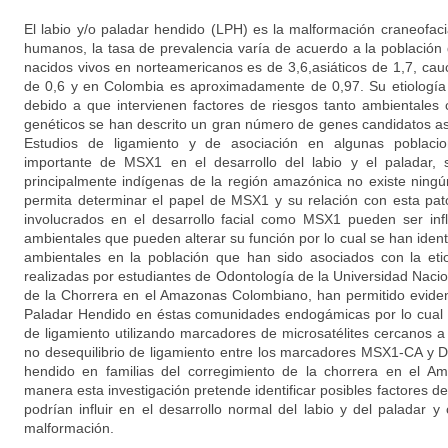
El labio y/o paladar hendido (LPH) es la malformación craneofac
humanos, la tasa de prevalencia varía de acuerdo a la población 
nacidos vivos en norteamericanos es de 3,6,asiáticos de 1,7, cau
de 0,6 y en Colombia es aproximadamente de 0,97. Su etiología
debido a que intervienen factores de riesgos tanto ambientales
genéticos se han descrito un gran número de genes candidatos aso
Estudios de ligamiento y de asociación en algunas poblac
importante de MSX1 en el desarrollo del labio y el paladar, 
principalmente indígenas de la región amazónica no existe ningú
permita determinar el papel de MSX1 y su relación con esta pat
involucrados en el desarrollo facial como MSX1 pueden ser inf
ambientales que pueden alterar su función por lo cual se han identi
ambientales en la población que han sido asociados con la eti
realizadas por estudiantes de Odontología de la Universidad Naci
de la Chorrera en el Amazonas Colombiano, han permitido eviden
Paladar Hendido en éstas comunidades endogámicas por lo cual s
de ligamiento utilizando marcadores de microsatélites cercanos a
no desequilibrio de ligamiento entre los marcadores MSX1-CA y D
hendido en familias del corregimiento de la chorrera en el A
manera esta investigación pretende identificar posibles factores d
podrían influir en el desarrollo normal del labio y del paladar y 
malformación.