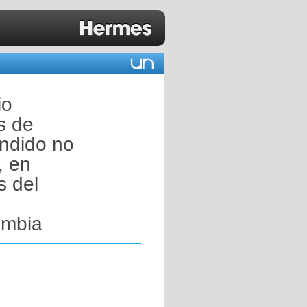
io
s de
endido no
, en
s del
ombia