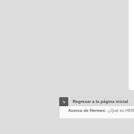
Regresar a la página inicial
Acerca de Hermes:
¿Qué es HE