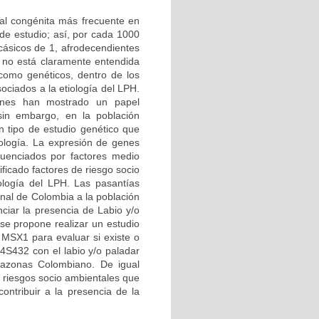
ial congénita más frecuente en
de estudio; así, por cada 1000
cásicos de 1, afrodecendientes
 no está claramente entendida
 como genéticos, dentro de los
ciados a la etiología del LPH.
iones han mostrado un papel
sin embargo, en la población
n tipo de estudio genético que
ología. La expresión de genes
luenciados por factores medio
ficado factores de riesgo socio
ología del LPH. Las pasantías
onal de Colombia a la población
ciar la presencia de Labio y/o
e propone realizar un estudio
 MSX1 para evaluar si existe o
4S432 con el labio y/o paladar
mazonas Colombiano. De igual
e riesgos socio ambientales que
contribuir a la presencia de la