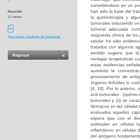
---
convirtiéndose en un pro
han sido la base del tr
Duración:
la quimioterapia y alg
12 meses
tumorales induciendo un 
tumoral adecuada cont
respuesta clínica de lo
Descargar resultado de búsqueda
celular ha sido eviden
tratados con algunos ag
sentido sugiere que la
Regresar
ventajas terapéuticas c
estas evidencias señala
aumenta la concentraci
procesamiento de antíge
órganos linfoides lo cua
[4, 10]. Por lo anterior
anti-tumorales (quimio
tumorales y (ii) se cara
fármacos en las células 
evaluados aquellos cap
espera que con el dise
estimulen en células 
inflamatorio en células
del antígeno fundamenta