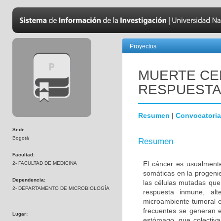
Proyectos
MUERTE CE
RESPUESTA
Resumen
|
Convocatoria
Sede:
Bogotá
Resumen
Facultad:
El cáncer es usualment
2- FACULTAD DE MEDICINA
somáticas en la progenie
Dependencia:
las células mutadas que
2- DEPARTAMENTO DE MICROBIOLOGÍA
respuesta inmune, alte
microambiente tumoral e
frecuentes se generan en
Lugar:
estómago, que colectiv