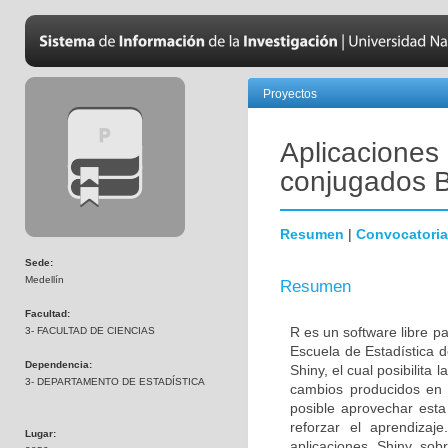
Proyectos
Aplicaciones
conjugados 
Resumen
|
Convocatoria
Sede:
Medellín
Resumen
Facultad:
R es un software libre pa
3- FACULTAD DE CIENCIAS
Escuela de Estadística d
Dependencia:
Shiny, el cual posibilita
3- DEPARTAMENTO DE ESTADÍSTICA
cambios producidos en l
posible aprovechar esta
reforzar el aprendiza
Lugar:
aplicaciones Shiny sob