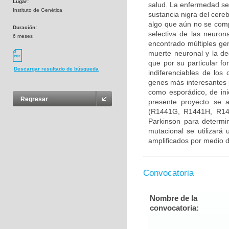
Lugar:
salud. La enfermedad se
Instituto de Genética
sustancia nigra del cere
algo que aún no se com
Duración:
selectiva de las neuron
6 meses
encontrado múltiples gen
muerte neuronal y la d
que por su particular f
Descargar resultado de búsqueda
indiferenciables de lo
genes más interesantes 
como esporádico, de ini
Regresar
presente proyecto se 
(R1441G, R1441H, R14
Parkinson para determin
mutacional se utilizará
amplificados por medio d
Convocatoria
Nombre de la
convocatoria: