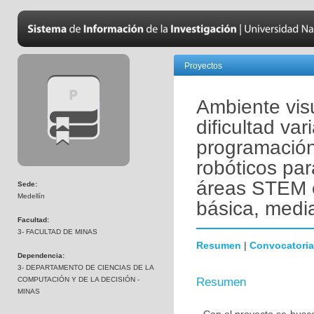
Proyectos
Ambiente visu
dificultad va
programación
robóticos par
áreas STEM e
Sede:
Medellín
básica, media
Facultad:
3- FACULTAD DE MINAS
Resumen
|
Convocatoria
Dependencia:
3- DEPARTAMENTO DE CIENCIAS DE LA
COMPUTACIÓN Y DE LA DECISIÓN -
Resumen
MINAS