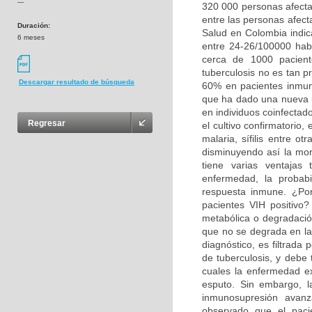
---
320 000 personas afectad
entre las personas afect
Duración:
Salud en Colombia indic
6 meses
entre 24-26/100000 hab
cerca de 1000 pacient
tuberculosis no es tan pr
Descargar resultado de búsqueda
60% en pacientes inmun
que ha dado una nueva u
en individuos coinfectad
Regresar
el cultivo confirmatorio,
malaria, sífilis entre o
disminuyendo así la mor
tiene varias ventajas 
enfermedad, la probabi
respuesta inmune. ¿Po
pacientes VIH positivo?
metabólica o degradació
que no se degrada en la
diagnóstico, es filtrada
de tuberculosis, y debe 
cuales la enfermedad ex
esputo. Sin embargo, l
inmunosupresión avan
observado que el paci