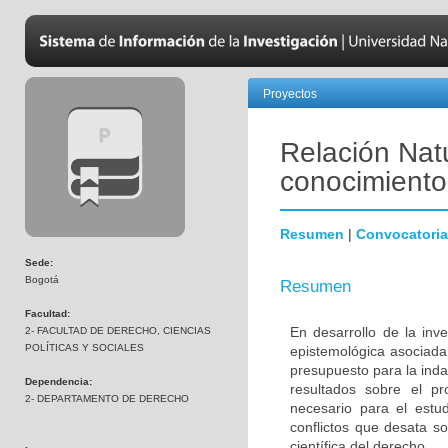
Proyectos
Relación Nat
conocimiento 
Resumen
|
Convocatoria
Sede:
Bogotá
Resumen
Facultad:
En desarrollo de la in
2- FACULTAD DE DERECHO, CIENCIAS
POLÍTICAS Y SOCIALES
epistemológica asociada 
presupuesto para la inda
Dependencia:
resultados sobre el pr
2- DEPARTAMENTO DE DERECHO
necesario para el estu
conflictos que desata s
científica del derecho.