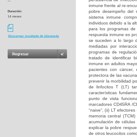
---
inmune frente al re-encu
pobre desempeño del 
Duración:
14 meses
sistema inmune compro
individuos debido a la a
para los programas de 
respuesta inmune es pro
Descargar resultado de búsqueda
se suceden a lo largo d
mediadas por interacc
programas de regulació
Regresar
tratado de identificar
inmune en adultos mayo
pacientes con cáncer, 
protectora de las vacun
prevenir la morbilidad p
de linfocitos T (LT) 
características fundam
punto de vista funciona
marcadores CD45RA /CD4
“naive”; (ii) LT efectore
memoria central (TCM) 
acumulación de células
explicar la pobre respu
de otros leucocitos co