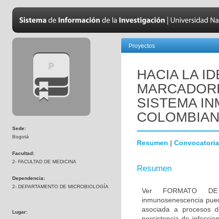
Proyectos
HACIA LA I
MARCADORE
SISTEMA IN
COLOMBIA
Sede:
Bogotá
Resumen
|
Convocatoria
Facultad:
2- FACULTAD DE MEDICINA
Resumen
Dependencia:
2- DEPARTAMENTO DE MICROBIOLOGÍA
Ver FORMATO DE
inmunosenescencia pued
asociada a procesos de
Lugar:
persistencia de infeccio