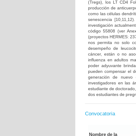
(Tregs), los LT CD4 Fo
producción de anticuerp
como las células dendrí
senescencia [10,11,12
investigación actualmen
código 55808 (ver Ane
(proyectos HERMES: 237
nos permita no solo co
desempeño de leucocito
cáncer, están o no aso
influenza en adultos m
poder adyuvante brinda
pueden compensar el d
generación de nuevo c
investigadores en las á
estudiante de doctorado,
dos estudiantes de preg
Convocatoria
Nombre de la