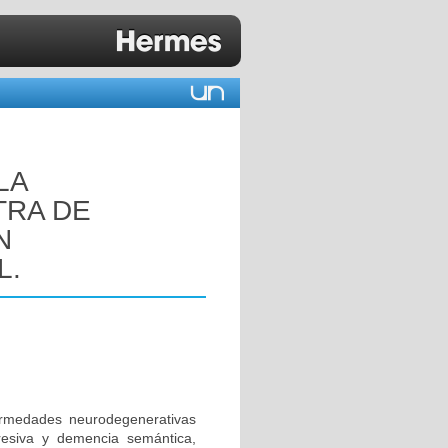
LA
TRA DE
N
L.
rmedades neurodegenerativas
resiva y demencia semántica,