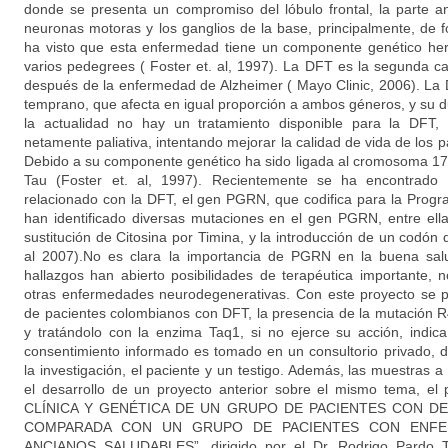
donde se presenta un compromiso del lóbulo frontal, la parte ant
neuronas motoras y los ganglios de la base, principalmente, de 
ha visto que esta enfermedad tiene un componente genético her
varios pedegrees ( Foster et. al, 1997). La DFT es la segunda
después de la enfermedad de Alzheimer ( Mayo Clinic, 2006). La
temprano, que afecta en igual proporción a ambos géneros, y su 
la actualidad no hay un tratamiento disponible para la DFT, 
netamente paliativa, intentando mejorar la calidad de vida de los p
Debido a su componente genético ha sido ligada al cromosoma 17,
Tau (Foster et. al, 1997). Recientemente se ha encontrad
relacionado con la DFT, el gen PGRN, que codifica para la Progra
han identificado diversas mutaciones en el gen PGRN, entre el
sustitución de Citosina por Timina, y la introducción de un codón
al 2007).No es clara la importancia de PGRN en la buena salu
hallazgos han abierto posibilidades de terapéutica importante, 
otras enfermedades neurodegenerativas. Con este proyecto se p
de pacientes colombianos con DFT, la presencia de la mutación R
y tratándolo con la enzima Taq1, si no ejerce su acción, indic
consentimiento informado es tomado en un consultorio privado, d
la investigación, el paciente y un testigo. Además, las muestras 
el desarrollo de un proyecto anterior sobre el mismo tema, 
CLÍNICA Y GENÉTICA DE UN GRUPO DE PACIENTES CON 
COMPARADA CON UN GRUPO DE PACIENTES CON ENFE
ANCIANOS SALUDABLES”, dirigido por el Dr. Rodrigo Pardo Tu