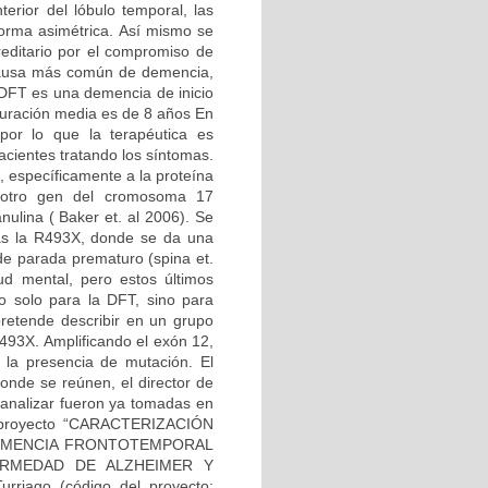
erior del lóbulo temporal, las
forma asimétrica. Así mismo se
editario por el compromiso de
 causa más común de demencia,
 DFT es una demencia de inicio
duración media es de 8 años En
por lo que la terapéutica es
acientes tratando los síntomas.
 específicamente a la proteína
o otro gen del cromosoma 17
nulina ( Baker et. al 2006). Se
las la R493X, donde se da una
 de parada prematuro (spina et.
d mental, pero estos últimos
no solo para la DFT, sino para
retende describir en un grupo
493X. Amplificando el exón 12,
a la presencia de mutación. El
onde se reúnen, el director de
a analizar fueron ya tomadas en
el proyecto “CARACTERIZACIÓN
DEMENCIA FRONTOTEMPORAL
RMEDAD DE ALZHEIMER Y
rriago (código del proyecto: