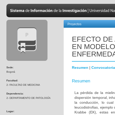
Proyectos
EFECTO DE 
EN MODELOS
ENFERMEDA
Resumen
|
Convocatoria
Sede:
Bogotá
Resumen
Facultad:
2- FACULTAD DE MEDICINA
La pérdida de la mielin
Dependencia:
dispersión temporal, inh
2- DEPARTAMENTO DE PATOLOGÍA
la conducción, lo cua
leucodistrofias, ejemplo
Lugar:
Krabbe (EK), estas en