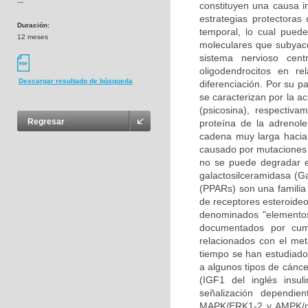
---
constituyen una causa i
estrategias protectoras
Duración:
temporal, lo cual pued
12 meses
moleculares que subyace
sistema nervioso cen
oligodendrocitos en re
Descargar resultado de búsqueda
diferenciación. Por su p
se caracterizan por la a
(psicosina), respectiv
Regresar
proteína de la adrenole
cadena muy larga hacia 
causado por mutaciones 
no se puede degradar en
galactosilceramidasa (Ga
(PPARs) son una familia 
de receptores esteroideo
denominados "elementos
documentados por cump
relacionados con el met
tiempo se han estudiado 
a algunos tipos de cáncer
(IGF1 del inglés insul
señalización dependie
MAPK/ERK1-2 y AMPK/mT