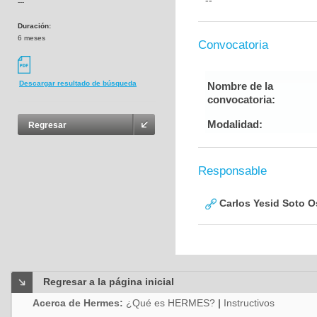
--
---
Duración:
6 meses
Convocatoria
Descargar resultado de búsqueda
Nombre de la
convocatoria:
Modalidad:
Regresar
Responsable
Carlos Yesid Soto O
Regresar a la página inicial
Acerca de Hermes:
¿Qué es HERMES?
|
Instructivos