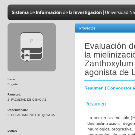
Proyectos
Evaluación de
la mielinizac
Zanthoxylum 
agonista de
Sede:
Bogotá
Resumen
|
Convocatoria
Facultad:
2- FACULTAD DE CIENCIAS
Resumen
Dependencia:
2- DEPARTAMENTO DE QUÍMICA
La esclerosis múltiple 
desmielinización, dege
neurológica progresiva.
Lugar:
enfermedad de tipo ant