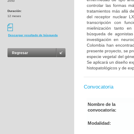
2050
controlar las formas m
tratamientos más allá d
Duración:
12 meses
del receptor nuclear L
transcripción con fun
mielinización tanto en
búsqueda de agonistas 
Descargar resultado de búsqueda
investigación en neuro
Colombia han encontrad
presente proyecto, se pr
Regresar
especie vegetal del gén
Se aplicará un diseño ex
histopatológicos y de exp
Convocatoria
Nombre de la
convocatoria:
Modalidad: