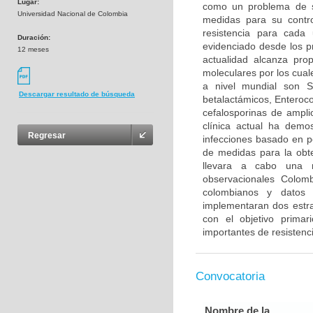
Lugar:
como un problema de s
Universidad Nacional de Colombia
medidas para su control
resistencia para cada
Duración:
evidenciado desde los p
12 meses
actualidad alcanza pr
moleculares por los cua
a nivel mundial son S
Descargar resultado de búsqueda
betalactámicos, Enteroco
cefalosporinas de ampli
clínica actual ha demo
Regresar
infecciones basado en per
de medidas para la obte
llevara a cabo una re
observacionales Colomb
colombianos y datos 
implementaran dos estra
con el objetivo primar
importantes de resistenci
Convocatoria
Nombre de la