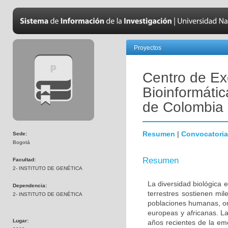
Proyectos
Centro de Ex
Bioinformátic
de Colombia
Resumen
|
Convocatoria
Sede:
Bogotá
Resumen
Facultad:
2- INSTITUTO DE GENÉTICA
La diversidad biológica 
Dependencia:
terrestres sostienen mi
2- INSTITUTO DE GENÉTICA
poblaciones humanas, ori
europeas y africanas. La
Lugar:
años recientes de la em