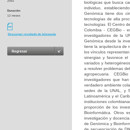
2062
biológicas que busca car
individuo, estableciend
Duración:
Genómica tiene dos ci
12 meses
tecnologías de alta pro
tecnologías. El Centro d
Colombia - CEGBio - es 
Descargar resultado de búsqueda
investigadores de la U
Genómica desde la inves
tiene la arquitectura de
Regresar
los vínculos representan
sinergias y favorece e
variados y heterogéneos
a resolver problemas del
agropecuaria. CEGBio 
investigadores que ha
verdadero ambiente cola
sedes de la UNAL, y 53
Latinoamérica y el Cari
instituciones colombiana
proporción de los inve
Bioinformática. Otros 
investigación y docencia
de Genómica y Bioinform
de secuenciación de DNA