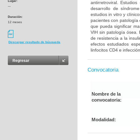
Lugar:
antirretroviral. Estudi
---
desarrollo de síndrom
estudios in vitro y clín
Duración:
pacientes con patología 
12 meses
que pueda significar ma
VIH sin patología ósea.
de resistencia a la insu
Descargar resultado de búsqueda
efectos estudiados esp
linfocitos CD4 e infecció
Regresar
Convocatoria
Nombre de la
convocatoria:
Modalidad: