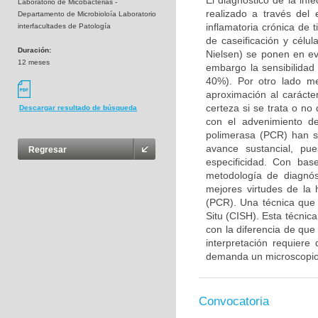
El diagnóstico de la inf
Laboratorio de Micobacterias -
realizado a través del 
Departamento de Microbioloía Laboratorio
inflamatoria crónica de
interfacultades de Patología
de caseificación y célu
Duración:
Nielsen) se ponen en evi
12 meses
embargo la sensibilidad 
40%). Por otro lado me
aproximación al carácte
certeza si se trata o no
Descargar resultado de búsqueda
con el advenimiento de
polimerasa (PCR) han si
avance sustancial, pu
Regresar
especificidad. Con bas
metodología de diagnós
mejores virtudes de la 
(PCR). Una técnica que 
Situ (CISH). Esta técnica
con la diferencia de qu
interpretación requiere
demanda un microscopio 
Convocatoria