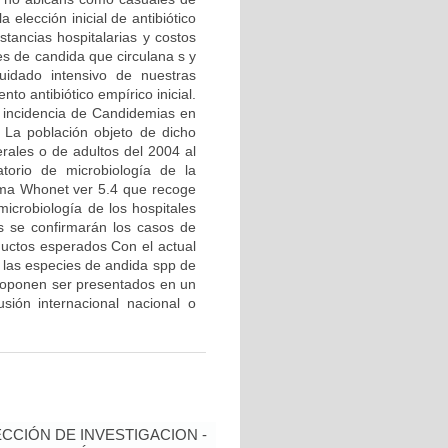
 elección inicial de antibiótico
tancias hospitalarias y costos
es de candida que circulana s y
uidado intensivo de nuestras
to antibiótico empírico inicial.
a incidencia de Candidemias en
. La población objeto de dicho
erales o de adultos del 2004 al
torio de microbiología de la
stema Whonet ver 5.4 que recoge
microbiología de los hospitales
es se confirmarán los casos de
ductos esperados Con el actual
r las especies de andida spp de
 proponen ser presentados en un
sión internacional nacional o
ECCIÓN DE INVESTIGACION -