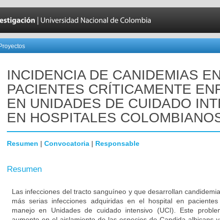
Proyectos
INCIDENCIA DE CANIDEMIAS E
PACIENTES CRÍTICAMENTE E
EN UNIDADES DE CUIDADO IN
EN HOSPITALES COLOMBIANO
Resumen
|
Convocatoria
|
Responsable
Resumen
Las infecciones del tracto sanguíneo y que desarrollan candidemi
más serias infecciones adquiridas en el hospital en pacientes
manejo en Unidades de cuidado intensivo (UCI). Este proble
aumento en el aislamiento de las especies de Candida albicans 