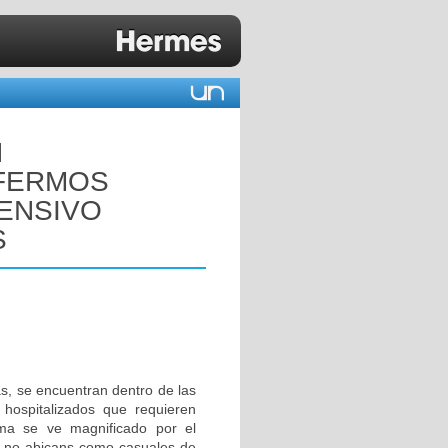
N
NFERMOS
TENSIVO
S
as, se encuentran dentro de las
 hospitalizados que requieren
ma se ve magnificado por el
y no abicans como casuales de