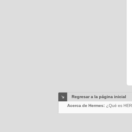
Regresar a la página inicial
Acerca de Hermes:
¿Qué es HE