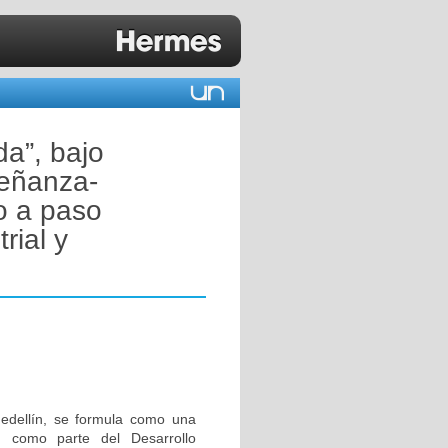
a”, bajo
señanza-
o a paso
rial y
edellín, se formula como una
e, como parte del Desarrollo