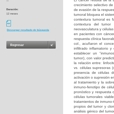
El cáncer resulta de la
---
crecimiento selectivo de
de evasión de la respues
Duración:
12 meses
tumoral bloquea el sist
contextura tumoral es f
contextura del tumor 
neovasculatura y células
Descargar resultado de búsqueda
en pacientes con cáncer
respuesta clínica favora
col., acuñaron el conce
Regresar
infiltrado inflamatorio
establecer un “inmunosc
tumor), con valor predic
la relación entre: linf
vs. células supresoras (
presencia de células 
activación o supresión e
al tratamiento y la sobre
inmuno-fenotipo de célul
pronóstico y respuesta c
células tumorales viabl
tratamientos de inmuno-t
propios del tumor y clon
análisis génico del tumo