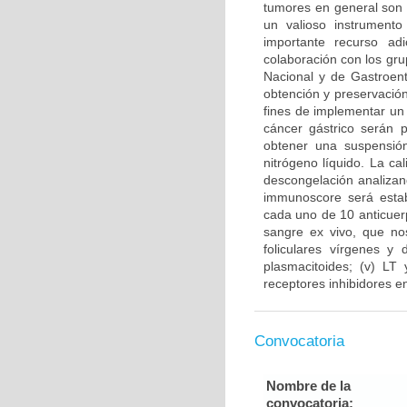
tumores en general son 
un valioso instrument
importante recurso ad
colaboración con los gru
Nacional y de Gastroent
obtención y preservación
fines de implementar un
cáncer gástrico serán 
obtener una suspensión
nitrógeno líquido. La ca
descongelación analizand
immunoscore será estab
cada uno de 10 anticuer
sangre ex vivo, que nos
foliculares vírgenes y 
plasmacitoides; (v) LT
receptores inhibidores en
Convocatoria
Nombre de la
convocatoria: