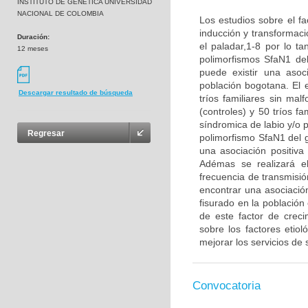
INSTITUTO DE GENETICA UNIVERSIDAD
NACIONAL DE COLOMBIA
Los estudios sobre el fa
inducción y transformaci
Duración:
el paladar,1-8 por lo ta
12 meses
polimorfismos SfaN1 de
puede existir una asoc
población bogotana. El 
Descargar resultado de búsqueda
tríos familiares sin ma
(controles) y 50 tríos f
síndromica de labio y/o p
Regresar
polimorfismo SfaN1 del g
una asociación positiva
Adémas se realizará el
frecuencia de transmisió
encontrar una asociación
fisurado en la població
de este factor de crec
sobre los factores etio
mejorar los servicios de 
Convocatoria