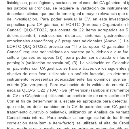
fisiológicas, psicológicas y sociales; en el caso del CA gástrico, al
las patologías crónicas, se requiere la validación de instrume
desenlace clínico, que puede tener igual o mayor relevancia que o
de investigación. Para poder evaluar la CV, en esta investigaci
específico para CA gástrico, el EORTC (European Organization 
Cancer) QLQ-STO22, que consta de 22 ítems agrupados en 5 do
dolor/disconfort, restricciones dietarias, síntomas gastrointes
emocionales específicos) y 3 preguntas adicionales (Anexo 1). La
EORTC QLQ-STO22, provista por “The European Organization f
Cancer” requiere ser validada en nuestro país, debido a que fue
cultura (países europeos (2)), para poder ser utilizada en las 
patología (validación transcultural) (3). La validación en Colom
en pacientes con CA gástrico, se hará a través de los siguientes 
objetivo de esta fase, utilizando un análisis factorial, es determi
instrumento representan adecuadamente los dominios que se p
criterio (Convergente): Para evaluación de la validez de criteri
escalas QLQ-STO22 y FACT-Ga (4º versión) (ambos instrumentos
de CV en CA gástrico) utilizando un coeficiente de correlación de P
Con el fin de determinar si la escala es apropiada para detectar
que mide, es decir, cambios en la CV de pacientes con CA gástri
tratamiento curativo o paliativo), utilizando un Análisis de Vari
Consistencia interna: Para evaluar la homogenicidad de los ítems
correlación ítem-ítem e ítem-factor) se utilizará el alfa de Cronb
Para medir si esta escala, cuando se aplica en momentos difere