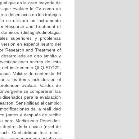
 igual que en la gran mayoría de
ntos que evalúen la CV como un
tros desenlaces en los trabajos
ón se utilizará un instrumento
for Research and Treatment of
minios (disfagia/odinofagia,
tinales superiores y problemas
 versión en español neutro del
or Research and Treatment of
 desarrollada en otro ámbito y
investigaciones acerca de esta
bia del instrumento QLQ-STO22,
pasos: Validez de contenido: El
nar si los ítems incluidos en el
retenden evaluar. Validez de
o Convergente se compararán las
 diseñados para la evaluación
earson. Sensibilidad al cambio:
 modificaciones de la reali¬dad
co (antes y después de recibir
anza para Mediciones Repetidas.
 dentro de la escala (nivel de
ach. Confiabilidad test-retest:
ntes, permaneciendo estable la