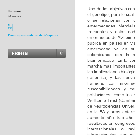
---
Uno de los objetivos cen
Duración:
el genotipo, para lo cu
24 meses
o se relacionan con u
enfermedades Mendeli
frecuentes y están da
Descargar resultado de búsqueda
enfermedad de Alzheimer
pública en países en ví
enfermedad va en aum
Regresar
colombianos con la 
bioinformática. En la c
marcha mas importantes
las implicaciones biológ
genómica, y las nuevas
humana, con informa
susceptibilidades y 
poblaciones; como lo d
Wellcome Trust (Cambri
de Neurociencias Univer
en la EA y otras enfer
aumento año tras año 
resultados en congresos 
internacionales o rev
internacionales, que p