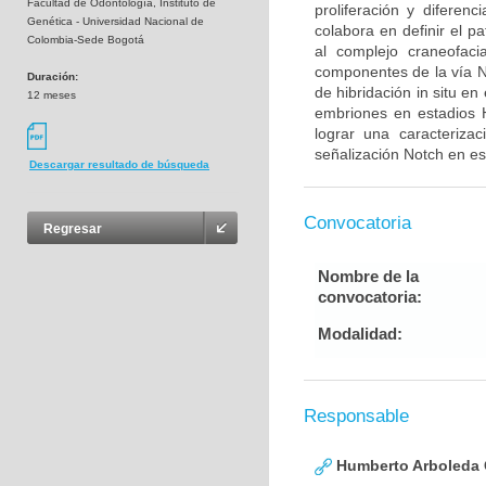
Facultad de Odontología, Instituto de
proliferación y diferen
Genética - Universidad Nacional de
colabora en definir el p
Colombia-Sede Bogotá
al complejo craneofaci
componentes de la vía N
Duración:
de hibridación in situ e
12 meses
embriones en estadios 
lograr una caracteriza
señalización Notch en es
Descargar resultado de búsqueda
Convocatoria
Regresar
Nombre de la
convocatoria:
Modalidad:
Responsable
Humberto Arboleda