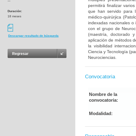
---
permitirá finalizar var
que han servido para l
Duración:
18 meses
médico-quirúrjica (Pato
indexadas nacionales o i
con el grupo de Neuroc
(maestría, doctorado y
Descargar resultado de búsqueda
aplicación de métodos de
la visibilidad internaci
Ciencia y Tecnología (pa
Regresar
Neurociencias.
Convocatoria
Nombre de la
convocatoria:
Modalidad: