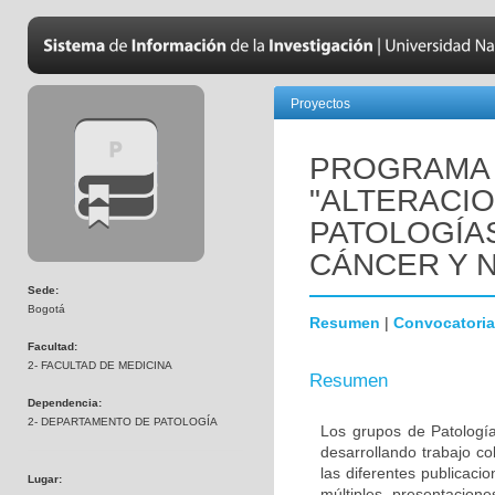
Proyectos
PROGRAMA 
"ALTERACI
PATOLOGÍA
CÁNCER Y 
Sede:
Bogotá
Resumen
|
Convocatoria
Facultad:
2- FACULTAD DE MEDICINA
Resumen
Dependencia:
2- DEPARTAMENTO DE PATOLOGÍA
Los grupos de Patología
desarrollando trabajo c
las diferentes publicaci
Lugar:
múltiples presentacion